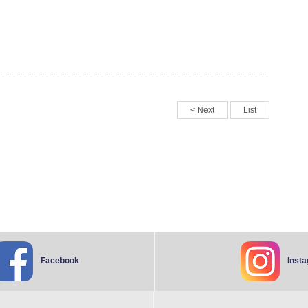
< Next
List
Inst
Facebook