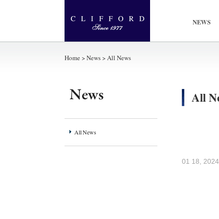
NEWS
Home > News > All News
All N
All News
01 18, 2024